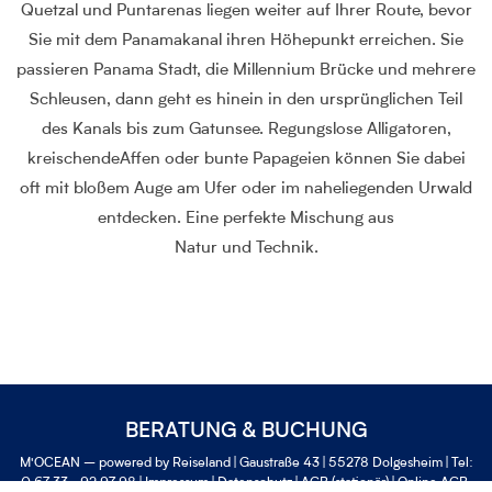
Quetzal und Puntarenas liegen weiter auf Ihrer Route, bevor
Sie mit dem Panamakanal ihren Höhepunkt erreichen. Sie
passieren Panama Stadt, die Millennium Brücke und mehrere
Schleusen, dann geht es hinein in den ursprünglichen Teil
des Kanals bis zum Gatunsee. Regungslose Alligatoren,
kreischendeAffen oder bunte Papageien können Sie dabei
oft mit bloßem Auge am Ufer oder im naheliegenden Urwald
entdecken. Eine perfekte Mischung aus
Natur und Technik.
BERATUNG & BUCHUNG
M'OCEAN – powered by Reiseland | Gaustraße 43 | 55278 Dolgesheim | Tel:
0 67 33 - 92 97 98 |
Impressum
|
Datenschutz
|
AGB (stationär)
|
Online AGB